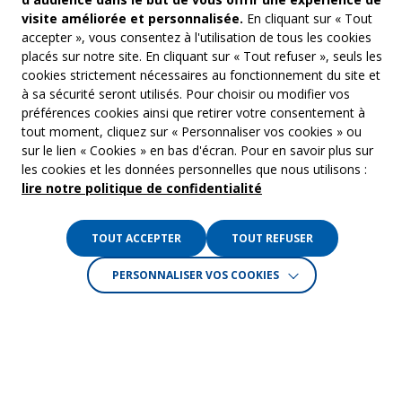
visite améliorée et personnalisée.
En cliquant sur « Tout
accepter », vous consentez à l'utilisation de tous les cookies
placés sur notre site. En cliquant sur « Tout refuser », seuls les
cookies strictement nécessaires au fonctionnement du site et
à sa sécurité seront utilisés. Pour choisir ou modifier vos
COM’COM
Audiovis
préférences cookies ainsi que retirer votre consentement à
Groupe Emargence
tout moment, cliquez sur « Personnaliser vos cookies » ou
Communi
141 avenue de Wagram
sur le lien « Cookies » en bas d'écran. Pour en savoir plus sur
75017 Paris
Freelanc
les cookies et les données personnelles que nous utilisons :
lire notre politique de confidentialité
Tél. :
01 53 19 00 00
Musique 
TOUT ACCEPTER
TOUT REFUSER
Crédits :
La Jungle
PERSONNALISER VOS COOKIES