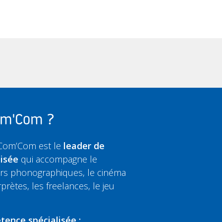
Com'Com ?
 Com’Com est le
leader de
lisée
qui accompagne le
eurs phonographiques, le cinéma
rprètes, les freelances, le jeu
tence spécialisée :