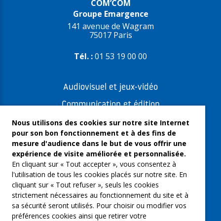
COM’COM
Groupe Emargence
141 avenue de Wagram
75017 Paris
Tél. :
01 53 19 00 00
Audiovisuel et jeux-vidéo
Communication et édition
Freelances et artistes-auteurs
Nous utilisons des cookies sur notre site Internet
pour son bon fonctionnement et à des fins de
Musique et spectacles
mesure d'audience dans le but de vous offrir une
expérience de visite améliorée et personnalisée.
Qui sommes-nous ?
En cliquant sur « Tout accepter », vous consentez à
Groupe Emargence
l'utilisation de tous les cookies placés sur notre site. En
cliquant sur « Tout refuser », seuls les cookies
C’moi le chef
strictement nécessaires au fonctionnement du site et à
sa sécurité seront utilisés. Pour choisir ou modifier vos
Actualités
préférences cookies ainsi que retirer votre