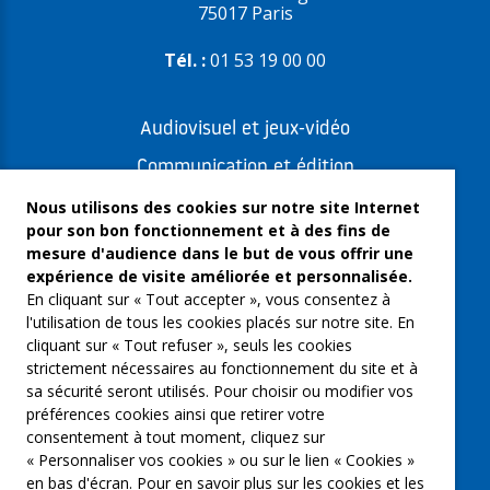
75017 Paris
Tél. :
01 53 19 00 00
Audiovisuel et jeux-vidéo
Communication et édition
Freelances et artistes-auteurs
Nous utilisons des cookies sur notre site Internet
pour son bon fonctionnement et à des fins de
Musique et spectacles
mesure d'audience dans le but de vous offrir une
expérience de visite améliorée et personnalisée.
Qui sommes-nous ?
En cliquant sur « Tout accepter », vous consentez à
Groupe Emargence
l'utilisation de tous les cookies placés sur notre site. En
cliquant sur « Tout refuser », seuls les cookies
C’moi le chef
strictement nécessaires au fonctionnement du site et à
sa sécurité seront utilisés. Pour choisir ou modifier vos
Actualités
préférences cookies ainsi que retirer votre
Contactez nous
consentement à tout moment, cliquez sur
« Personnaliser vos cookies » ou sur le lien « Cookies »
Mentions légales
en bas d'écran. Pour en savoir plus sur les cookies et les