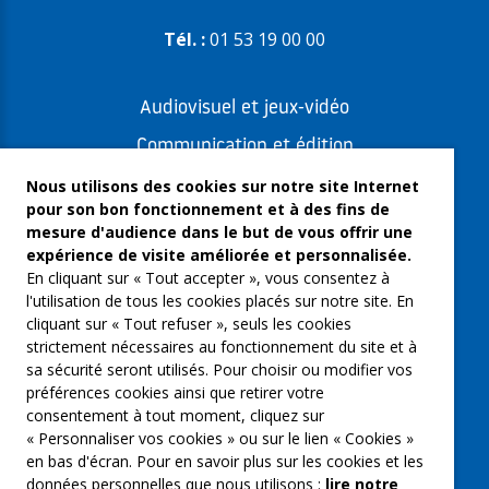
Tél. :
01 53 19 00 00
Audiovisuel et jeux-vidéo
Communication et édition
Freelances et artistes-auteurs
Nous utilisons des cookies sur notre site Internet
pour son bon fonctionnement et à des fins de
Musique et spectacles
mesure d'audience dans le but de vous offrir une
expérience de visite améliorée et personnalisée.
Qui sommes-nous ?
En cliquant sur « Tout accepter », vous consentez à
Groupe Emargence
l'utilisation de tous les cookies placés sur notre site. En
cliquant sur « Tout refuser », seuls les cookies
C’moi le chef
strictement nécessaires au fonctionnement du site et à
sa sécurité seront utilisés. Pour choisir ou modifier vos
Actualités
préférences cookies ainsi que retirer votre
Contactez nous
consentement à tout moment, cliquez sur
« Personnaliser vos cookies » ou sur le lien « Cookies »
Mentions légales
en bas d'écran. Pour en savoir plus sur les cookies et les
données personnelles que nous utilisons :
lire notre