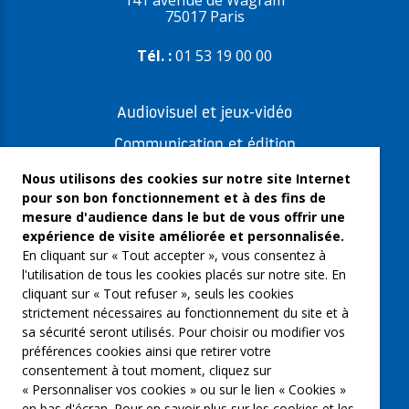
75017 Paris
Tél. :
01 53 19 00 00
Audiovisuel et jeux-vidéo
Communication et édition
Freelances et artistes-auteurs
Nous utilisons des cookies sur notre site Internet
pour son bon fonctionnement et à des fins de
Musique et spectacles
mesure d'audience dans le but de vous offrir une
expérience de visite améliorée et personnalisée.
Qui sommes-nous ?
En cliquant sur « Tout accepter », vous consentez à
Groupe Emargence
l'utilisation de tous les cookies placés sur notre site. En
cliquant sur « Tout refuser », seuls les cookies
C’moi le chef
strictement nécessaires au fonctionnement du site et à
sa sécurité seront utilisés. Pour choisir ou modifier vos
Actualités
préférences cookies ainsi que retirer votre
Contactez nous
consentement à tout moment, cliquez sur
« Personnaliser vos cookies » ou sur le lien « Cookies »
Mentions légales
en bas d'écran. Pour en savoir plus sur les cookies et les