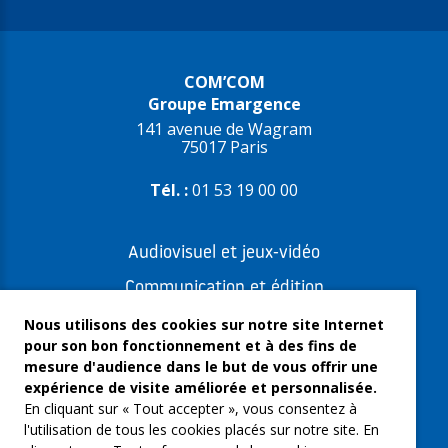
COM’COM
Groupe Emargence
141 avenue de Wagram
75017 Paris
Tél. :
01 53 19 00 00
Audiovisuel et jeux-vidéo
Communication et édition
Freelances et artistes-auteurs
Nous utilisons des cookies sur notre site Internet
pour son bon fonctionnement et à des fins de
Musique et spectacles
mesure d'audience dans le but de vous offrir une
expérience de visite améliorée et personnalisée.
Qui sommes-nous ?
En cliquant sur « Tout accepter », vous consentez à
Groupe Emargence
l'utilisation de tous les cookies placés sur notre site. En