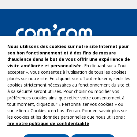
Nous utilisons des cookies sur notre site Internet pour
son bon fonctionnement et à des fins de mesure
d'audience dans le but de vous offrir une expérience de
visite améliorée et personnalisée.
En cliquant sur « Tout
accepter », vous consentez à l'utilisation de tous les cookies
placés sur notre site. En cliquant sur « Tout refuser », seuls les
cookies strictement nécessaires au fonctionnement du site et
à sa sécurité seront utilisés. Pour choisir ou modifier vos
COM’COM
Audiovis
préférences cookies ainsi que retirer votre consentement à
Groupe Emargence
tout moment, cliquez sur « Personnaliser vos cookies » ou
Communi
141 avenue de Wagram
sur le lien « Cookies » en bas d'écran. Pour en savoir plus sur
75017 Paris
Freelanc
les cookies et les données personnelles que nous utilisons :
lire notre politique de confidentialité
Tél. :
01 53 19 00 00
Musique 