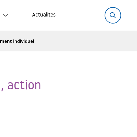
Rechercher:
Recher
Actualités
ement individuel
, action
l