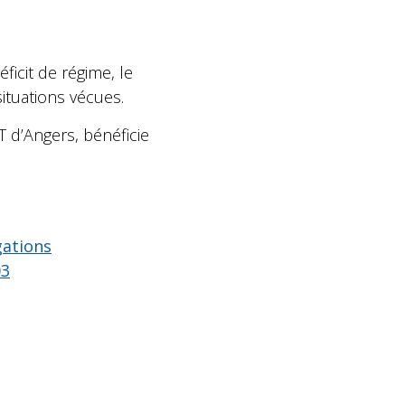
icit de régime, le
situations vécues.
T d’Angers, bénéficie
gations
03