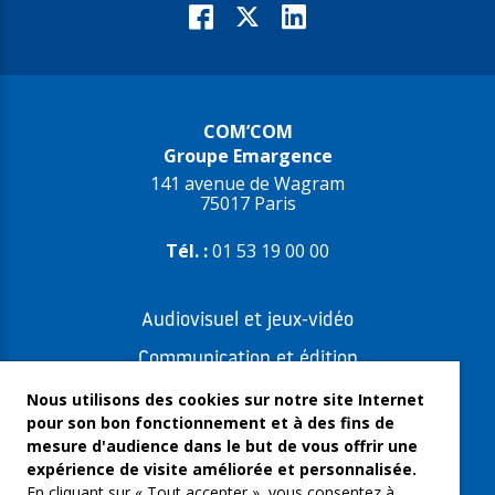
COM’COM
Groupe Emargence
141 avenue de Wagram
75017 Paris
Tél. :
01 53 19 00 00
Audiovisuel et jeux-vidéo
Communication et édition
Freelances et artistes-auteurs
Nous utilisons des cookies sur notre site Internet
pour son bon fonctionnement et à des fins de
Musique et spectacles
mesure d'audience dans le but de vous offrir une
expérience de visite améliorée et personnalisée.
Qui sommes-nous ?
En cliquant sur « Tout accepter », vous consentez à