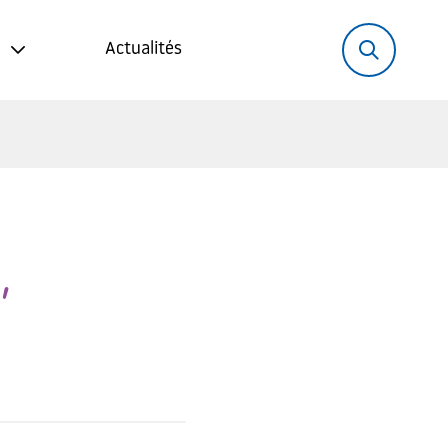
Rechercher:
Recher
Actualités
,