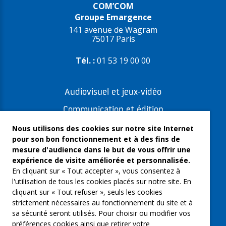
COM’COM
Groupe Emargence
141 avenue de Wagram
75017 Paris
Tél. :
01 53 19 00 00
Audiovisuel et jeux-vidéo
Communication et édition
Freelances et artistes-auteurs
Nous utilisons des cookies sur notre site Internet
pour son bon fonctionnement et à des fins de
Musique et spectacles
mesure d'audience dans le but de vous offrir une
expérience de visite améliorée et personnalisée.
Qui sommes-nous ?
En cliquant sur « Tout accepter », vous consentez à
Groupe Emargence
l'utilisation de tous les cookies placés sur notre site. En
cliquant sur « Tout refuser », seuls les cookies
C’moi le chef
strictement nécessaires au fonctionnement du site et à
sa sécurité seront utilisés. Pour choisir ou modifier vos
Actualités
préférences cookies ainsi que retirer votre