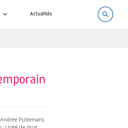
Rechercher:
Recher
Actualités
temporain
t Andrée Puttemans
n : Unité de droit