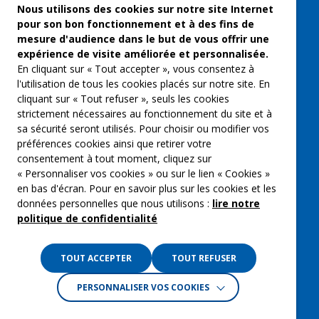
Freelances et artistes-auteurs
Nous utilisons des cookies sur notre site Internet
pour son bon fonctionnement et à des fins de
Musique et spectacles
mesure d'audience dans le but de vous offrir une
expérience de visite améliorée et personnalisée.
Qui sommes-nous ?
En cliquant sur « Tout accepter », vous consentez à
Groupe Emargence
l'utilisation de tous les cookies placés sur notre site. En
cliquant sur « Tout refuser », seuls les cookies
C’moi le chef
strictement nécessaires au fonctionnement du site et à
sa sécurité seront utilisés. Pour choisir ou modifier vos
Actualités
préférences cookies ainsi que retirer votre
Contactez nous
consentement à tout moment, cliquez sur
« Personnaliser vos cookies » ou sur le lien « Cookies »
Mentions légales
en bas d'écran. Pour en savoir plus sur les cookies et les
données personnelles que nous utilisons :
lire notre
Gestion des cookies
politique de confidentialité
Politique de confidentialité
TOUT ACCEPTER
TOUT REFUSER
PERSONNALISER VOS COOKIES
Crédits :
La Jungle