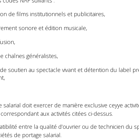
s codes NAF suivants :
on de films institutionnels et publicitaires,
trement sonore et édition musicale,
fusion,
de chaînes généralistes,
s de soutien au spectacle vivant et détention du label pr
nt,
salarial doit exercer de manière exclusive ceyye activi
correspondant aux activités citées ci-dessus.
patibilité entre la qualité d’ouvrier ou de technicien du s
tés de portage salarial.