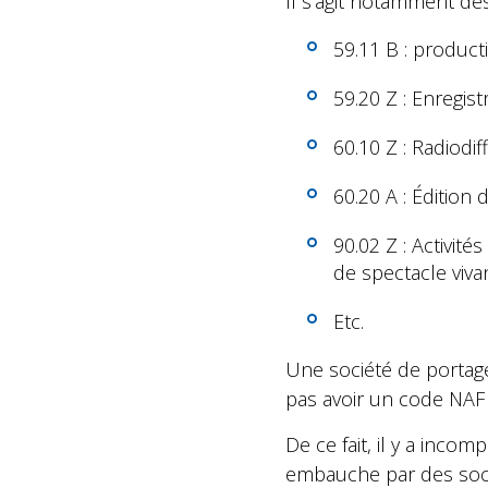
Il s’agit notamment de
59.11 B : producti
59.20 Z : Enregis
60.10 Z : Radiodif
60.20 A : Édition 
90.02 Z : Activité
de spectacle viva
Etc.
Une société de portage 
pas avoir un code NAF 
De ce fait, il y a incom
embauche par des socié