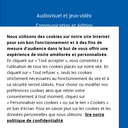
Audiovisuel et jeux-vidéo
Communication et édition
Freelances et artistes-auteurs
Nous utilisons des cookies sur notre site Internet
pour son bon fonctionnement et à des fins de
Musique et spectacles
mesure d'audience dans le but de vous offrir une
expérience de visite améliorée et personnalisée.
Qui sommes-nous ?
En cliquant sur « Tout accepter », vous consentez à
Groupe Emargence
l'utilisation de tous les cookies placés sur notre site. En
cliquant sur « Tout refuser », seuls les cookies
C’moi le chef
strictement nécessaires au fonctionnement du site et à
sa sécurité seront utilisés. Pour choisir ou modifier vos
Actualités
préférences cookies ainsi que retirer votre
Contactez nous
consentement à tout moment, cliquez sur
« Personnaliser vos cookies » ou sur le lien « Cookies »
Mentions légales
en bas d'écran. Pour en savoir plus sur les cookies et les
données personnelles que nous utilisons :
lire notre
Gestion des cookies
politique de confidentialité
Politique de confidentialité