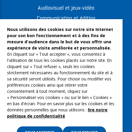
Audiovisuel et jeux-vidéo
Communication et édition
Freelances et artistes-auteurs
Nous utilisons des cookies sur notre site Internet
pour son bon fonctionnement et à des fins de
Musique et spectacles
mesure d'audience dans le but de vous offrir une
expérience de visite améliorée et personnalisée.
Qui sommes-nous ?
En cliquant sur « Tout accepter », vous consentez à
Groupe Emargence
l'utilisation de tous les cookies placés sur notre site. En
cliquant sur « Tout refuser », seuls les cookies
C’moi le chef
strictement nécessaires au fonctionnement du site et à
sa sécurité seront utilisés. Pour choisir ou modifier vos
Actualités
préférences cookies ainsi que retirer votre
Contactez nous
consentement à tout moment, cliquez sur
« Personnaliser vos cookies » ou sur le lien « Cookies »
Mentions légales
en bas d'écran. Pour en savoir plus sur les cookies et les
données personnelles que nous utilisons :
lire notre
Gestion des cookies
politique de confidentialité
Politique de confidentialité