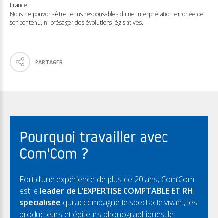
France.
Nous ne pouvons être tenus responsables d'une interprétation erronée de
son contenu, ni présager des évolutions législatives.
PARTAGER
Pourquoi travailler avec
Com'Com ?
Fort d’une expérience de plus de 20 ans, Com’Com
est le
leader de L’EXPERTISE COMPTABLE ET RH
spécialisée
qui accompagne le spectacle vivant, les
producteurs et éditeurs phonographiques, le