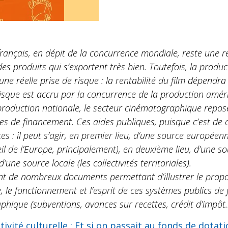
rançais, en dépit de la concurrence mondiale, reste une ré
 des produits qui s’exportent très bien. Toutefois, la prod
e réelle prise de risque : la rentabilité du film dépendra d
 risque est accru par la concurrence de la production amé
 production nationale, le secteur cinématographique repos
s de financement. Ces aides publiques, puisque c’est de cel
ces : il peut s’agir, en premier lieu, d’une source europé
 de l’Europe, principalement), en deuxième lieu, d’une sou
d’une source locale (les collectivités territoriales).
 de nombreux documents permettant d’illustrer le propos,
e, le fonctionnement et l’esprit de ces systèmes publics de
hique (subventions, avances sur recettes, crédit d’impôt
vité culturelle : Et si on passait au fonds de dotat