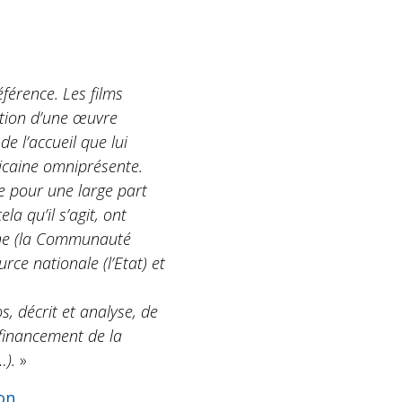
férence. Les films
uction d’une œuvre
e l’accueil que lui
ricaine omniprésente.
e pour une large part
a qu’il s’agit, ont
enne (la Communauté
rce nationale (l’Etat) et
 décrit et analyse, de
 financement de la
…).
»
ion