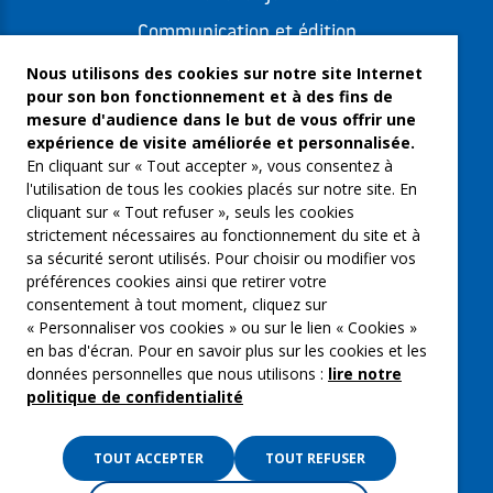
Communication et édition
Freelances et artistes-auteurs
Nous utilisons des cookies sur notre site Internet
pour son bon fonctionnement et à des fins de
Musique et spectacles
mesure d'audience dans le but de vous offrir une
expérience de visite améliorée et personnalisée.
Qui sommes-nous ?
En cliquant sur « Tout accepter », vous consentez à
Groupe Emargence
l'utilisation de tous les cookies placés sur notre site. En
cliquant sur « Tout refuser », seuls les cookies
C’moi le chef
strictement nécessaires au fonctionnement du site et à
sa sécurité seront utilisés. Pour choisir ou modifier vos
Actualités
préférences cookies ainsi que retirer votre
Contactez nous
consentement à tout moment, cliquez sur
« Personnaliser vos cookies » ou sur le lien « Cookies »
Mentions légales
en bas d'écran. Pour en savoir plus sur les cookies et les
données personnelles que nous utilisons :
lire notre
Gestion des cookies
politique de confidentialité
Politique de confidentialité
TOUT ACCEPTER
TOUT REFUSER