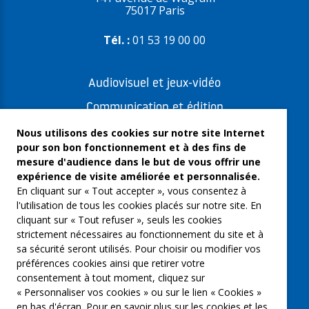
75017 Paris
Tél. :
01 53 19 00 00
Audiovisuel et jeux-vidéo
Communication et édition
Freelances et artistes-auteurs
Nous utilisons des cookies sur notre site Internet
pour son bon fonctionnement et à des fins de
Musique et spectacles
mesure d'audience dans le but de vous offrir une
expérience de visite améliorée et personnalisée.
Qui sommes-nous ?
En cliquant sur « Tout accepter », vous consentez à
Groupe Emargence
l'utilisation de tous les cookies placés sur notre site. En
cliquant sur « Tout refuser », seuls les cookies
C’moi le chef
strictement nécessaires au fonctionnement du site et à
sa sécurité seront utilisés. Pour choisir ou modifier vos
Actualités
préférences cookies ainsi que retirer votre
Contactez nous
consentement à tout moment, cliquez sur
« Personnaliser vos cookies » ou sur le lien « Cookies »
Mentions légales
en bas d'écran. Pour en savoir plus sur les cookies et les