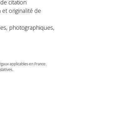
de citation
 et originalité de
ques, photographiques,
légaux applicables en France.
latives.