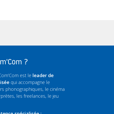
Com'Com ?
 Com’Com est le
leader de
lisée
qui accompagne le
eurs phonographiques, le cinéma
rprètes, les freelances, le jeu
tence spécialisée :