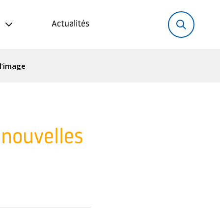
Rechercher:
Recher
Actualités
 l’image
 nouvelles