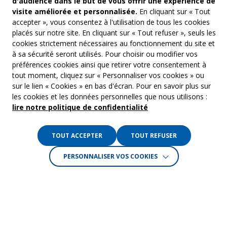
d'audience dans le but de vous offrir une expérience de
visite améliorée et personnalisée.
En cliquant sur « Tout
accepter », vous consentez à l'utilisation de tous les cookies
placés sur notre site. En cliquant sur « Tout refuser », seuls les
cookies strictement nécessaires au fonctionnement du site et
à sa sécurité seront utilisés. Pour choisir ou modifier vos
COM’COM
Audiovis
préférences cookies ainsi que retirer votre consentement à
Groupe Emargence
tout moment, cliquez sur « Personnaliser vos cookies » ou
Communi
141 avenue de Wagram
sur le lien « Cookies » en bas d'écran. Pour en savoir plus sur
75017 Paris
Freelanc
les cookies et les données personnelles que nous utilisons :
lire notre politique de confidentialité
Tél. :
01 53 19 00 00
Musique 
TOUT ACCEPTER
TOUT REFUSER
Crédits :
La Jungle
PERSONNALISER VOS COOKIES