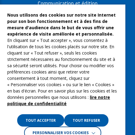
Communication et édition
Freelances et artistes-auteurs
Nous utilisons des cookies sur notre site Internet
pour son bon fonctionnement et à des fins de
Musique et spectacles
mesure d'audience dans le but de vous offrir une
expérience de visite améliorée et personnalisée.
Qui sommes-nous ?
En cliquant sur « Tout accepter », vous consentez à
Groupe Emargence
l'utilisation de tous les cookies placés sur notre site. En
cliquant sur « Tout refuser », seuls les cookies
C’moi le chef
strictement nécessaires au fonctionnement du site et à
sa sécurité seront utilisés. Pour choisir ou modifier vos
Actualités
préférences cookies ainsi que retirer votre
Contactez nous
consentement à tout moment, cliquez sur
« Personnaliser vos cookies » ou sur le lien « Cookies »
Mentions légales
en bas d'écran. Pour en savoir plus sur les cookies et les
données personnelles que nous utilisons :
lire notre
Gestion des cookies
politique de confidentialité
Politique de confidentialité
TOUT ACCEPTER
TOUT REFUSER
PERSONNALISER VOS COOKIES
Crédits :
La Jungle