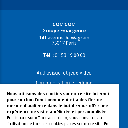
COM’COM
Groupe Emargence
141 avenue de Wagram
75017 Paris
Tél. :
01 53 19 00 00
Audiovisuel et jeux-vidéo
Communication et édition
Freelances et artistes-auteurs
Nous utilisons des cookies sur notre site Internet
pour son bon fonctionnement et à des fins de
Musique et spectacles
mesure d'audience dans le but de vous offrir une
expérience de visite améliorée et personnalisée.
Qui sommes-nous ?
En cliquant sur « Tout accepter », vous consentez à
Groupe Emargence
l'utilisation de tous les cookies placés sur notre site. En