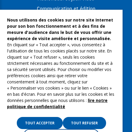
Communication et édition
Freelances et artistes-auteurs
Nous utilisons des cookies sur notre site Internet
pour son bon fonctionnement et à des fins de
Musique et spectacles
mesure d'audience dans le but de vous offrir une
expérience de visite améliorée et personnalisée.
Qui sommes-nous ?
En cliquant sur « Tout accepter », vous consentez à
Groupe Emargence
l'utilisation de tous les cookies placés sur notre site. En
cliquant sur « Tout refuser », seuls les cookies
C’moi le chef
strictement nécessaires au fonctionnement du site et à
sa sécurité seront utilisés. Pour choisir ou modifier vos
Actualités
préférences cookies ainsi que retirer votre
Contactez nous
consentement à tout moment, cliquez sur
« Personnaliser vos cookies » ou sur le lien « Cookies »
Mentions légales
en bas d'écran. Pour en savoir plus sur les cookies et les
données personnelles que nous utilisons :
lire notre
Gestion des cookies
politique de confidentialité
Politique de confidentialité
TOUT ACCEPTER
TOUT REFUSER