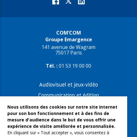
COM’COM
Groupe Emargence
141 avenue de Wagram
75017 Paris
Tél. :
01 53 19 00 00
Audiovisuel et jeux-vidéo
Communication et édition
Freelances et artistes-auteurs
Nous utilisons des cookies sur notre site Internet
pour son bon fonctionnement et à des fins de
Musique et spectacles
mesure d'audience dans le but de vous offrir une
expérience de visite améliorée et personnalisée.
Qui sommes-nous ?
En cliquant sur « Tout accepter », vous consentez à