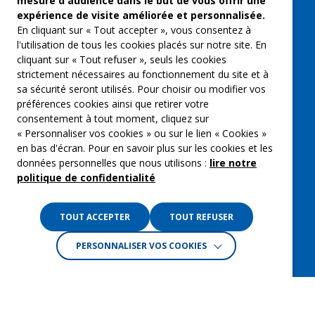
mesure d'audience dans le but de vous offrir une
expérience de visite améliorée et personnalisée.
Qui sommes-nous ?
En cliquant sur « Tout accepter », vous consentez à
Groupe Emargence
l'utilisation de tous les cookies placés sur notre site. En
cliquant sur « Tout refuser », seuls les cookies
C’moi le chef
strictement nécessaires au fonctionnement du site et à
sa sécurité seront utilisés. Pour choisir ou modifier vos
Actualités
préférences cookies ainsi que retirer votre
Contactez nous
consentement à tout moment, cliquez sur
« Personnaliser vos cookies » ou sur le lien « Cookies »
Mentions légales
en bas d'écran. Pour en savoir plus sur les cookies et les
données personnelles que nous utilisons :
lire notre
Gestion des cookies
politique de confidentialité
Politique de confidentialité
TOUT ACCEPTER
TOUT REFUSER
PERSONNALISER VOS COOKIES
Crédits :
La Jungle