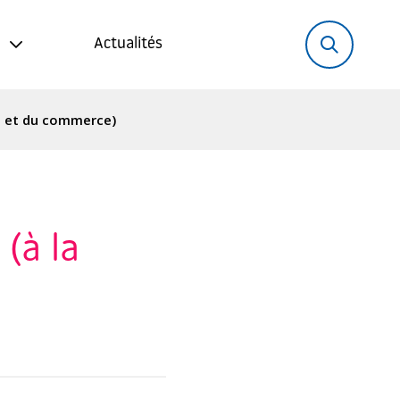
Rechercher:
Recher
Actualités
art et du commerce)
 (à la