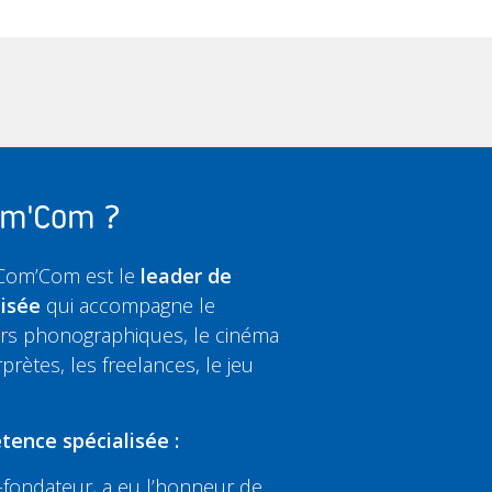
Com'Com ?
 Com’Com est le
leader de
lisée
qui accompagne le
eurs phonographiques, le cinéma
rprètes, les freelances, le jeu
tence spécialisée :
fondateur, a eu l’honneur de