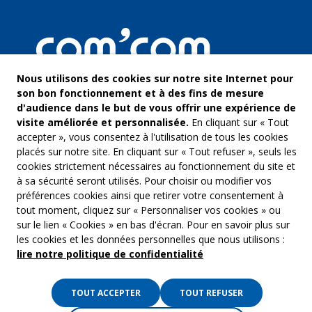
Nous utilisons des cookies sur notre site Internet pour
son bon fonctionnement et à des fins de mesure
d'audience dans le but de vous offrir une expérience de
visite améliorée et personnalisée.
En cliquant sur « Tout
accepter », vous consentez à l'utilisation de tous les cookies
placés sur notre site. En cliquant sur « Tout refuser », seuls les
cookies strictement nécessaires au fonctionnement du site et
à sa sécurité seront utilisés. Pour choisir ou modifier vos
COM’COM
Audiovis
préférences cookies ainsi que retirer votre consentement à
Groupe Emargence
tout moment, cliquez sur « Personnaliser vos cookies » ou
Communi
141 avenue de Wagram
sur le lien « Cookies » en bas d'écran. Pour en savoir plus sur
75017 Paris
Freelanc
les cookies et les données personnelles que nous utilisons :
lire notre politique de confidentialité
Tél. :
01 53 19 00 00
Musique 
TOUT ACCEPTER
TOUT REFUSER