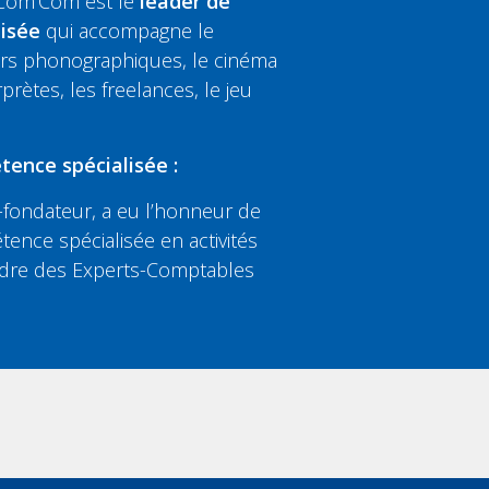
 Com’Com est le
leader de
lisée
qui accompagne le
eurs phonographiques, le cinéma
rprètes, les freelances, le jeu
tence spécialisée :
fondateur, a eu l’honneur de
tence spécialisée en activités
’Ordre des Experts-Comptables