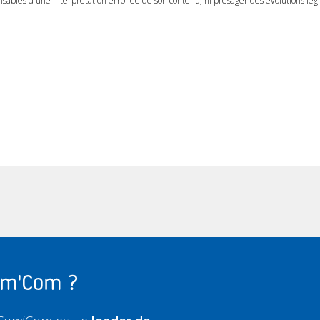
ables d'une interprétation erronée de son contenu, ni présager des évolutions légis
Com'Com ?