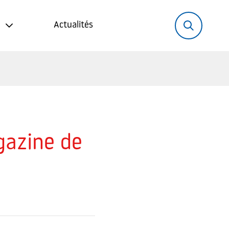
Rechercher:
Recher
Actualités
gazine de