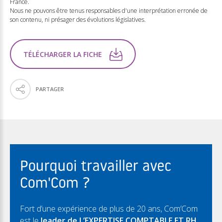
France.
Nous ne pouvons être tenus responsables d'une interprétation erronée de
son contenu, ni présager des évolutions législatives.
TÉLÉCHARGER LA FICHE
PARTAGER
Pourquoi travailler avec
Com'Com ?
Fort d’une expérience de plus de 20 ans, Com’Com
est le
leader de L’EXPERTISE COMPTABLE ET RH