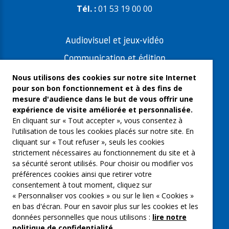
Tél. :
01 53 19 00 00
Audiovisuel et jeux-vidéo
Communication et édition
Freelances et artistes-auteurs
Nous utilisons des cookies sur notre site Internet
pour son bon fonctionnement et à des fins de
Musique et spectacles
mesure d'audience dans le but de vous offrir une
expérience de visite améliorée et personnalisée.
Qui sommes-nous ?
En cliquant sur « Tout accepter », vous consentez à
Groupe Emargence
l'utilisation de tous les cookies placés sur notre site. En
cliquant sur « Tout refuser », seuls les cookies
C’moi le chef
strictement nécessaires au fonctionnement du site et à
sa sécurité seront utilisés. Pour choisir ou modifier vos
Actualités
préférences cookies ainsi que retirer votre
Contactez nous
consentement à tout moment, cliquez sur
« Personnaliser vos cookies » ou sur le lien « Cookies »
Mentions légales
en bas d'écran. Pour en savoir plus sur les cookies et les
données personnelles que nous utilisons :
lire notre
Gestion des cookies
politique de confidentialité