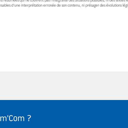
ns résumées qui ne couvrent pas l'intégralité des situations possibles, ni des textes 
ables d'une interprétation erronée de son contenu, ni présager des évolutions légis
Com'Com ?