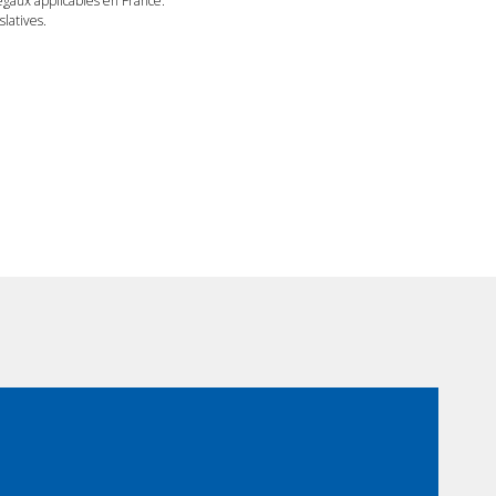
légaux applicables en France.
latives.