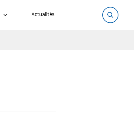
Rechercher:
Recher
Actualités