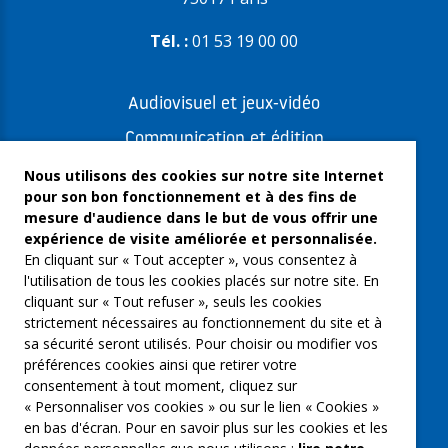
Tél. :
01 53 19 00 00
Audiovisuel et jeux-vidéo
Communication et édition
Freelances et artistes-auteurs
Nous utilisons des cookies sur notre site Internet
pour son bon fonctionnement et à des fins de
Musique et spectacles
mesure d'audience dans le but de vous offrir une
expérience de visite améliorée et personnalisée.
Qui sommes-nous ?
En cliquant sur « Tout accepter », vous consentez à
Groupe Emargence
l'utilisation de tous les cookies placés sur notre site. En
cliquant sur « Tout refuser », seuls les cookies
C’moi le chef
strictement nécessaires au fonctionnement du site et à
sa sécurité seront utilisés. Pour choisir ou modifier vos
Actualités
préférences cookies ainsi que retirer votre
Contactez nous
consentement à tout moment, cliquez sur
« Personnaliser vos cookies » ou sur le lien « Cookies »
Mentions légales
en bas d'écran. Pour en savoir plus sur les cookies et les