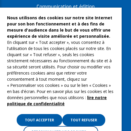
Communication et édition
Freelances et artistes-auteurs
Nous utilisons des cookies sur notre site Internet
pour son bon fonctionnement et à des fins de
Musique et spectacles
mesure d'audience dans le but de vous offrir une
expérience de visite améliorée et personnalisée.
Qui sommes-nous ?
En cliquant sur « Tout accepter », vous consentez à
Groupe Emargence
l'utilisation de tous les cookies placés sur notre site. En
cliquant sur « Tout refuser », seuls les cookies
C’moi le chef
strictement nécessaires au fonctionnement du site et à
sa sécurité seront utilisés. Pour choisir ou modifier vos
Actualités
préférences cookies ainsi que retirer votre
Contactez nous
consentement à tout moment, cliquez sur
« Personnaliser vos cookies » ou sur le lien « Cookies »
Mentions légales
en bas d'écran. Pour en savoir plus sur les cookies et les
données personnelles que nous utilisons :
lire notre
Gestion des cookies
politique de confidentialité
Politique de confidentialité
TOUT ACCEPTER
TOUT REFUSER