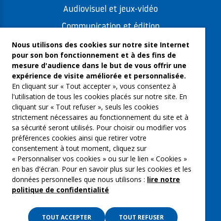
Audiovisuel et jeux-vidéo
Communication et édition
Freelances et artistes-auteurs
Nous utilisons des cookies sur notre site Internet
pour son bon fonctionnement et à des fins de
Musique et spectacles
mesure d'audience dans le but de vous offrir une
expérience de visite améliorée et personnalisée.
Qui sommes-nous ?
En cliquant sur « Tout accepter », vous consentez à
Groupe Emargence
l'utilisation de tous les cookies placés sur notre site. En
cliquant sur « Tout refuser », seuls les cookies
C’moi le chef
strictement nécessaires au fonctionnement du site et à
sa sécurité seront utilisés. Pour choisir ou modifier vos
Actualités
préférences cookies ainsi que retirer votre
Contactez nous
consentement à tout moment, cliquez sur
« Personnaliser vos cookies » ou sur le lien « Cookies »
Mentions légales
en bas d'écran. Pour en savoir plus sur les cookies et les
données personnelles que nous utilisons :
lire notre
Gestion des cookies
politique de confidentialité
Politique de confidentialité
TOUT ACCEPTER
TOUT REFUSER