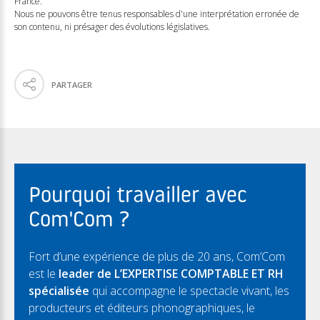
France.
Nous ne pouvons être tenus responsables d'une interprétation erronée de
son contenu, ni présager des évolutions législatives.
PARTAGER
Pourquoi travailler avec
Com'Com ?
Fort d’une expérience de plus de 20 ans, Com’Com
est le
leader de L’EXPERTISE COMPTABLE ET RH
spécialisée
qui accompagne le spectacle vivant, les
producteurs et éditeurs phonographiques, le