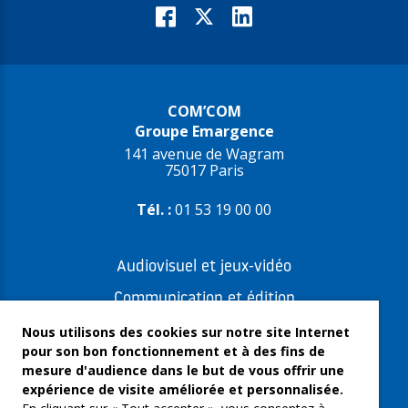
COM’COM
Groupe Emargence
141 avenue de Wagram
75017 Paris
Tél. :
01 53 19 00 00
Audiovisuel et jeux-vidéo
Communication et édition
Freelances et artistes-auteurs
Nous utilisons des cookies sur notre site Internet
pour son bon fonctionnement et à des fins de
Musique et spectacles
mesure d'audience dans le but de vous offrir une
expérience de visite améliorée et personnalisée.
Qui sommes-nous ?