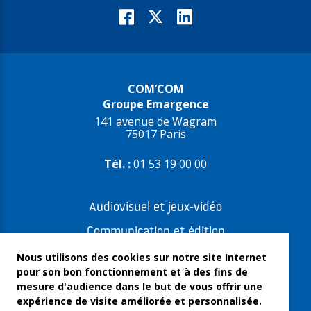
COM’COM
Groupe Emargence
141 avenue de Wagram
75017 Paris
Tél. :
01 53 19 00 00
Audiovisuel et jeux-vidéo
Communication et édition
Freelances et artistes-auteurs
Nous utilisons des cookies sur notre site Internet
pour son bon fonctionnement et à des fins de
Musique et spectacles
mesure d'audience dans le but de vous offrir une
expérience de visite améliorée et personnalisée.
Qui sommes-nous ?