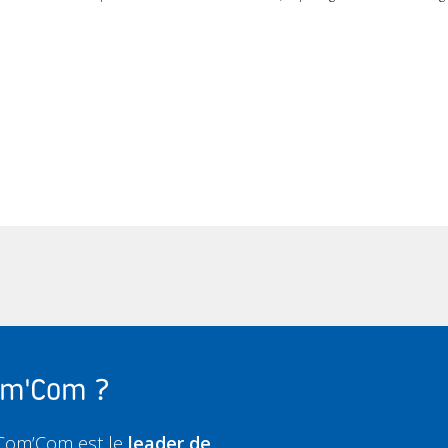
Com'Com ?
 Com’Com est le
leader de