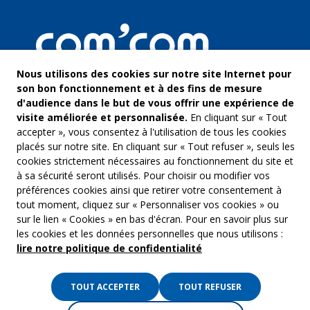
Nous utilisons des cookies sur notre site Internet pour
son bon fonctionnement et à des fins de mesure
d'audience dans le but de vous offrir une expérience de
visite améliorée et personnalisée.
En cliquant sur « Tout
accepter », vous consentez à l'utilisation de tous les cookies
placés sur notre site. En cliquant sur « Tout refuser », seuls les
cookies strictement nécessaires au fonctionnement du site et
à sa sécurité seront utilisés. Pour choisir ou modifier vos
COM’COM
Audiovis
préférences cookies ainsi que retirer votre consentement à
Groupe Emargence
tout moment, cliquez sur « Personnaliser vos cookies » ou
Communi
141 avenue de Wagram
sur le lien « Cookies » en bas d'écran. Pour en savoir plus sur
75017 Paris
Freelanc
les cookies et les données personnelles que nous utilisons :
lire notre politique de confidentialité
Tél. :
01 53 19 00 00
Musique 
TOUT ACCEPTER
TOUT REFUSER