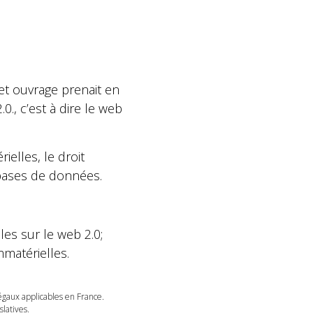
cet ouvrage prenait en
0., c’est à dire le web
elles, le droit
 bases de données.
es sur le web 2.0;
matérielles.
légaux applicables en France.
latives.