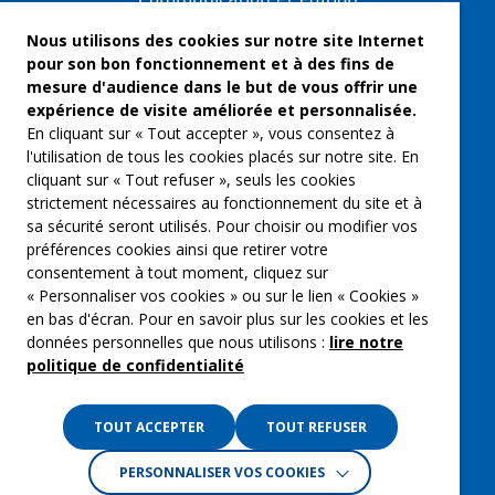
Communication et édition
Freelances et artistes-auteurs
Nous utilisons des cookies sur notre site Internet
pour son bon fonctionnement et à des fins de
Musique et spectacles
mesure d'audience dans le but de vous offrir une
expérience de visite améliorée et personnalisée.
Qui sommes-nous ?
En cliquant sur « Tout accepter », vous consentez à
Groupe Emargence
l'utilisation de tous les cookies placés sur notre site. En
cliquant sur « Tout refuser », seuls les cookies
C’moi le chef
strictement nécessaires au fonctionnement du site et à
sa sécurité seront utilisés. Pour choisir ou modifier vos
Actualités
préférences cookies ainsi que retirer votre
Contactez nous
consentement à tout moment, cliquez sur
« Personnaliser vos cookies » ou sur le lien « Cookies »
Mentions légales
en bas d'écran. Pour en savoir plus sur les cookies et les
données personnelles que nous utilisons :
lire notre
Gestion des cookies
politique de confidentialité
Politique de confidentialité
TOUT ACCEPTER
TOUT REFUSER
PERSONNALISER VOS COOKIES
Crédits :
La Jungle