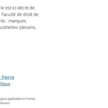
 est ici décrit de
 Faculté de droit de
nts : marques
strielles (dessins,
 Pierre
lloux
légaux applicables en France.
latives.