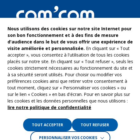
Nous utilisons des cookies sur notre site Internet pour
son bon fonctionnement et à des fins de mesure
d'audience dans le but de vous offrir une expérience de
visite améliorée et personnalisée.
En cliquant sur « Tout
accepter », vous consentez à l'utilisation de tous les cookies
placés sur notre site. En cliquant sur « Tout refuser », seuls les
cookies strictement nécessaires au fonctionnement du site et
à sa sécurité seront utilisés. Pour choisir ou modifier vos
COM’COM
Audiovis
préférences cookies ainsi que retirer votre consentement à
Groupe Emargence
tout moment, cliquez sur « Personnaliser vos cookies » ou
Communi
141 avenue de Wagram
sur le lien « Cookies » en bas d'écran. Pour en savoir plus sur
75017 Paris
Freelanc
les cookies et les données personnelles que nous utilisons :
lire notre politique de confidentialité
Tél. :
01 53 19 00 00
Musique 
TOUT ACCEPTER
TOUT REFUSER
Crédits :
La Jungle
PERSONNALISER VOS COOKIES