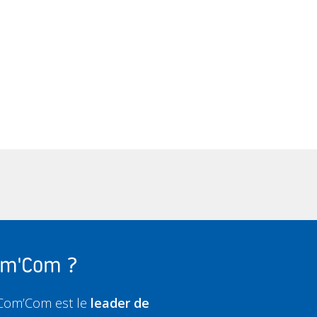
Com'Com ?
 Com’Com est le
leader de