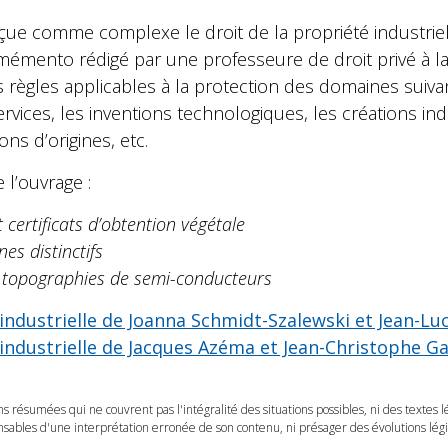
ue comme complexe le droit de la propriété industrielle
mémento rédigé par une professeure de droit privé à la
 règles applicables à la protection des domaines suiva
ices, les inventions technologiques, les créations indu
ons d’origines, etc.
 l’ouvrage :
 certificats d’obtention végétale
es distinctifs
t topographies de semi-conducteurs
 industrielle de Joanna Schmidt-Szalewski et Jean-Luc
 industrielle de Jacques Azéma et Jean-Christophe Ga
ns résumées qui ne couvrent pas l'intégralité des situations possibles, ni des textes 
ables d'une interprétation erronée de son contenu, ni présager des évolutions légis