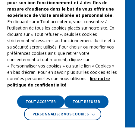
pour son bon fonctionnement et à des fins de
Musique et spectacles
mesure d'audience dans le but de vous offrir une
expérience de visite améliorée et personnalisée.
Qui sommes-nous ?
En cliquant sur « Tout accepter », vous consentez à
Groupe Emargence
l'utilisation de tous les cookies placés sur notre site. En
cliquant sur « Tout refuser », seuls les cookies
C’moi le chef
strictement nécessaires au fonctionnement du site et à
sa sécurité seront utilisés. Pour choisir ou modifier vos
Actualités
préférences cookies ainsi que retirer votre
Contactez nous
consentement à tout moment, cliquez sur
« Personnaliser vos cookies » ou sur le lien « Cookies »
Mentions légales
en bas d'écran. Pour en savoir plus sur les cookies et les
données personnelles que nous utilisons :
lire notre
Gestion des cookies
politique de confidentialité
Politique de confidentialité
TOUT ACCEPTER
TOUT REFUSER
PERSONNALISER VOS COOKIES
Crédits :
La Jungle