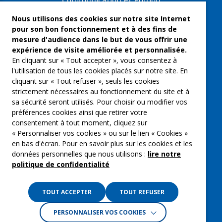
Communication et édition
Freelances et artistes-auteurs
Nous utilisons des cookies sur notre site Internet
pour son bon fonctionnement et à des fins de
Musique et spectacles
mesure d'audience dans le but de vous offrir une
expérience de visite améliorée et personnalisée.
Qui sommes-nous ?
En cliquant sur « Tout accepter », vous consentez à
Groupe Emargence
l'utilisation de tous les cookies placés sur notre site. En
cliquant sur « Tout refuser », seuls les cookies
C’moi le chef
strictement nécessaires au fonctionnement du site et à
sa sécurité seront utilisés. Pour choisir ou modifier vos
Actualités
préférences cookies ainsi que retirer votre
Contactez nous
consentement à tout moment, cliquez sur
« Personnaliser vos cookies » ou sur le lien « Cookies »
Mentions légales
en bas d'écran. Pour en savoir plus sur les cookies et les
données personnelles que nous utilisons :
lire notre
Gestion des cookies
politique de confidentialité
Politique de confidentialité
TOUT ACCEPTER
TOUT REFUSER
PERSONNALISER VOS COOKIES
Crédits :
La Jungle