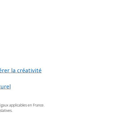
rer la créativité
turel
légaux applicables en France.
latives.