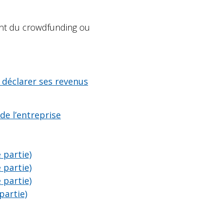
ent du crowdfunding ou
 déclarer ses revenus
e l’entreprise
 partie)
 partie)
 partie)
partie)