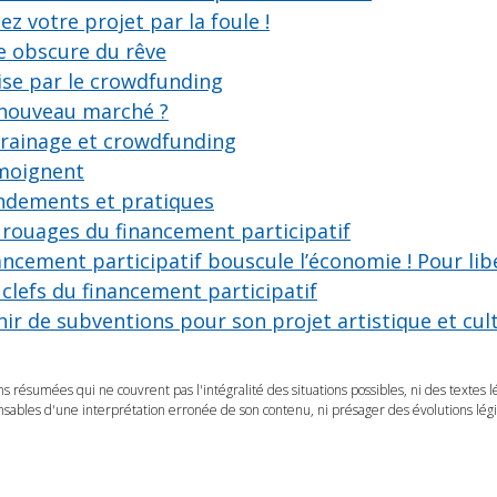
z votre projet par la foule !
e obscure du rêve
ise par le crowdfunding
 nouveau marché ?
rrainage et crowdfunding
émoignent
ndements et pratiques
 rouages du financement participatif
ancement participatif bouscule l’économie ! Pour libé
 clefs du financement participatif
ir de subventions pour son projet artistique et cul
ns résumées qui ne couvrent pas l'intégralité des situations possibles, ni des textes 
ables d'une interprétation erronée de son contenu, ni présager des évolutions légis