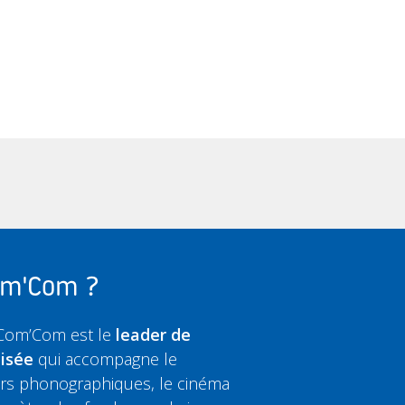
Com'Com ?
 Com’Com est le
leader de
lisée
qui accompagne le
eurs phonographiques, le cinéma