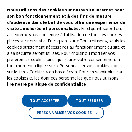
Nous utilisons des cookies sur notre site Internet pour
son bon fonctionnement et à des fins de mesure
d'audience dans le but de vous offrir une expérience de
visite améliorée et personnalisée.
En cliquant sur « Tout
accepter », vous consentez à l'utilisation de tous les cookies
placés sur notre site. En cliquant sur « Tout refuser », seuls les
cookies strictement nécessaires au fonctionnement du site et
à sa sécurité seront utilisés. Pour choisir ou modifier vos
COM’COM
Audiovis
préférences cookies ainsi que retirer votre consentement à
Groupe Emargence
tout moment, cliquez sur « Personnaliser vos cookies » ou
Communi
141 avenue de Wagram
sur le lien « Cookies » en bas d'écran. Pour en savoir plus sur
75017 Paris
Freelanc
les cookies et les données personnelles que nous utilisons :
lire notre politique de confidentialité
Tél. :
01 53 19 00 00
Musique 
TOUT ACCEPTER
TOUT REFUSER
Crédits :
La Jungle
PERSONNALISER VOS COOKIES