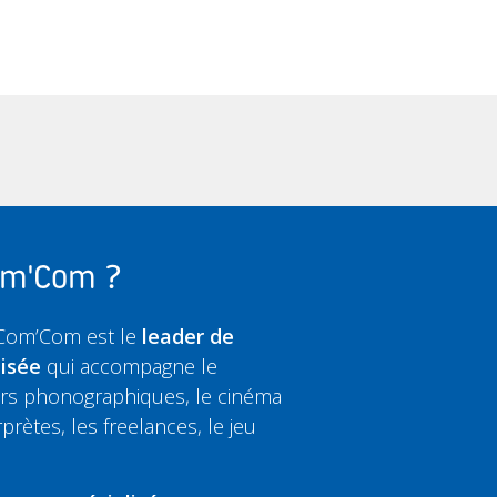
Com'Com ?
 Com’Com est le
leader de
lisée
qui accompagne le
eurs phonographiques, le cinéma
rprètes, les freelances, le jeu