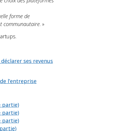
e choix des plateformes
velle forme de
ment communautaire
. »
artups.
 déclarer ses revenus
e l’entreprise
 partie)
 partie)
 partie)
partie)