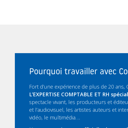
Pourquoi travailler avec 
Fort d’une expérience de plus de 20 ans,
L’EXPERTISE COMPTABLE ET RH spécia
spectacle vivant, les producteurs et édit
et l’audiovisuel, les artistes auteurs et inte
vidéo, le multimédia….