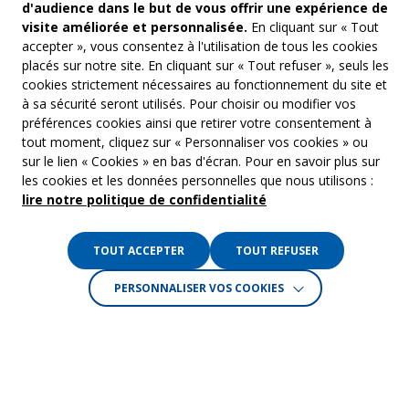
d'audience dans le but de vous offrir une expérience de
visite améliorée et personnalisée.
En cliquant sur « Tout
accepter », vous consentez à l'utilisation de tous les cookies
placés sur notre site. En cliquant sur « Tout refuser », seuls les
cookies strictement nécessaires au fonctionnement du site et
à sa sécurité seront utilisés. Pour choisir ou modifier vos
COM’COM
Audiovis
préférences cookies ainsi que retirer votre consentement à
Groupe Emargence
tout moment, cliquez sur « Personnaliser vos cookies » ou
Communi
141 avenue de Wagram
sur le lien « Cookies » en bas d'écran. Pour en savoir plus sur
75017 Paris
Freelanc
les cookies et les données personnelles que nous utilisons :
lire notre politique de confidentialité
Tél. :
01 53 19 00 00
Musique 
TOUT ACCEPTER
TOUT REFUSER
Crédits :
La Jungle
PERSONNALISER VOS COOKIES