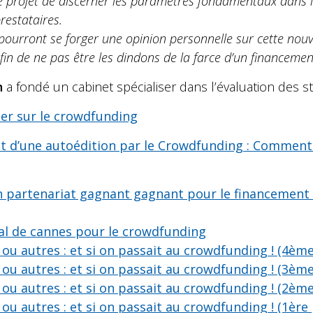
e projet de discerner les paramètres fondamentaux dans l
restataires.
 pourront se forger une opinion personnelle sur cette nou
afin de ne pas être les dindons de la farce d’un finance
n
a fondé un cabinet spécialiser dans l’évaluation des st
ier sur le crowdfunding
nt d’une autoédition par le Crowdfunding : Comment
n partenariat gagnant gagnant pour le financement d
val de cannes pour le crowdfunding
ou autres : et si on passait au crowdfunding ! (4ème
ou autres : et si on passait au crowdfunding ! (3ème
ou autres : et si on passait au crowdfunding ! (2ème
ou autres : et si on passait au crowdfunding ! (1ère 