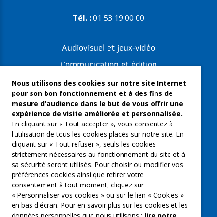
Tél. :
01 53 19 00 00
Audiovisuel et jeux-vidéo
Communication et édition
Freelances et artistes-auteurs
Nous utilisons des cookies sur notre site Internet
pour son bon fonctionnement et à des fins de
Musique et spectacles
mesure d'audience dans le but de vous offrir une
expérience de visite améliorée et personnalisée.
Qui sommes-nous ?
En cliquant sur « Tout accepter », vous consentez à
Groupe Emargence
l'utilisation de tous les cookies placés sur notre site. En
cliquant sur « Tout refuser », seuls les cookies
C’moi le chef
strictement nécessaires au fonctionnement du site et à
sa sécurité seront utilisés. Pour choisir ou modifier vos
Actualités
préférences cookies ainsi que retirer votre
Contactez nous
consentement à tout moment, cliquez sur
« Personnaliser vos cookies » ou sur le lien « Cookies »
Mentions légales
en bas d'écran. Pour en savoir plus sur les cookies et les
données personnelles que nous utilisons :
lire notre