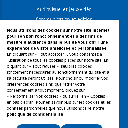
Audiovisuel et jeux-vidéo
Communication et édition
Freelances et artistes-auteurs
Nous utilisons des cookies sur notre site Internet
pour son bon fonctionnement et à des fins de
Musique et spectacles
mesure d'audience dans le but de vous offrir une
expérience de visite améliorée et personnalisée.
Qui sommes-nous ?
En cliquant sur « Tout accepter », vous consentez à
Groupe Emargence
l'utilisation de tous les cookies placés sur notre site. En
cliquant sur « Tout refuser », seuls les cookies
C’moi le chef
strictement nécessaires au fonctionnement du site et à
sa sécurité seront utilisés. Pour choisir ou modifier vos
Actualités
préférences cookies ainsi que retirer votre
Contactez nous
consentement à tout moment, cliquez sur
« Personnaliser vos cookies » ou sur le lien « Cookies »
Mentions légales
en bas d'écran. Pour en savoir plus sur les cookies et les
données personnelles que nous utilisons :
lire notre
Gestion des cookies
politique de confidentialité
Politique de confidentialité