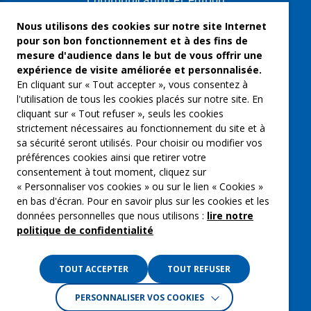
Communication et édition
Freelances et artistes-auteurs
Nous utilisons des cookies sur notre site Internet
pour son bon fonctionnement et à des fins de
Musique et spectacles
mesure d'audience dans le but de vous offrir une
expérience de visite améliorée et personnalisée.
Qui sommes-nous ?
En cliquant sur « Tout accepter », vous consentez à
Groupe Emargence
l'utilisation de tous les cookies placés sur notre site. En
cliquant sur « Tout refuser », seuls les cookies
C’moi le chef
strictement nécessaires au fonctionnement du site et à
sa sécurité seront utilisés. Pour choisir ou modifier vos
Actualités
préférences cookies ainsi que retirer votre
Contactez nous
consentement à tout moment, cliquez sur
« Personnaliser vos cookies » ou sur le lien « Cookies »
Mentions légales
en bas d'écran. Pour en savoir plus sur les cookies et les
données personnelles que nous utilisons :
lire notre
Gestion des cookies
politique de confidentialité
Politique de confidentialité
TOUT ACCEPTER
TOUT REFUSER
PERSONNALISER VOS COOKIES
Crédits :
La Jungle