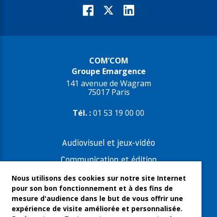
COM’COM
Groupe Emargence
141 avenue de Wagram
75017 Paris
Tél. :
01 53 19 00 00
Audiovisuel et jeux-vidéo
Communication et édition
Freelances et artistes-auteurs
Nous utilisons des cookies sur notre site Internet
pour son bon fonctionnement et à des fins de
Musique et spectacles
mesure d'audience dans le but de vous offrir une
expérience de visite améliorée et personnalisée.
Qui sommes-nous ?