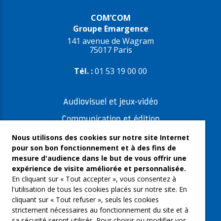
COM’COM
Groupe Emargence
141 avenue de Wagram
75017 Paris
Tél. :
01 53 19 00 00
Audiovisuel et jeux-vidéo
Communication et édition
Freelances et artistes-auteurs
Nous utilisons des cookies sur notre site Internet
pour son bon fonctionnement et à des fins de
Musique et spectacles
mesure d'audience dans le but de vous offrir une
expérience de visite améliorée et personnalisée.
Qui sommes-nous ?
En cliquant sur « Tout accepter », vous consentez à
Groupe Emargence
l'utilisation de tous les cookies placés sur notre site. En
cliquant sur « Tout refuser », seuls les cookies
C’moi le chef
strictement nécessaires au fonctionnement du site et à
sa sécurité seront utilisés. Pour choisir ou modifier vos