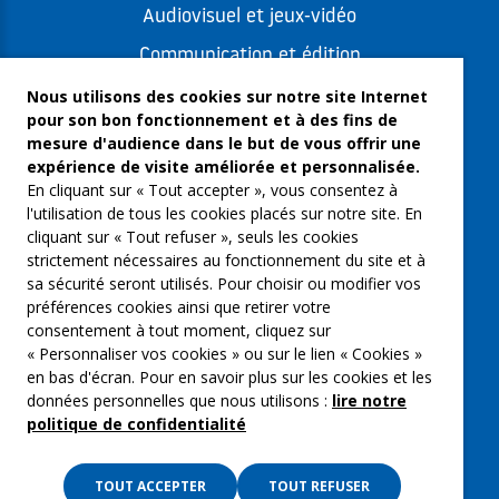
Audiovisuel et jeux-vidéo
Communication et édition
Freelances et artistes-auteurs
Nous utilisons des cookies sur notre site Internet
pour son bon fonctionnement et à des fins de
Musique et spectacles
mesure d'audience dans le but de vous offrir une
expérience de visite améliorée et personnalisée.
Qui sommes-nous ?
En cliquant sur « Tout accepter », vous consentez à
Groupe Emargence
l'utilisation de tous les cookies placés sur notre site. En
cliquant sur « Tout refuser », seuls les cookies
C’moi le chef
strictement nécessaires au fonctionnement du site et à
sa sécurité seront utilisés. Pour choisir ou modifier vos
Actualités
préférences cookies ainsi que retirer votre
Contactez nous
consentement à tout moment, cliquez sur
« Personnaliser vos cookies » ou sur le lien « Cookies »
Mentions légales
en bas d'écran. Pour en savoir plus sur les cookies et les
données personnelles que nous utilisons :
lire notre
Gestion des cookies
politique de confidentialité
Politique de confidentialité
TOUT ACCEPTER
TOUT REFUSER