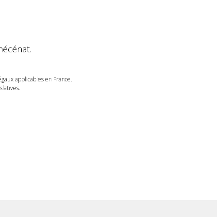
mécénat.
légaux applicables en France.
latives.