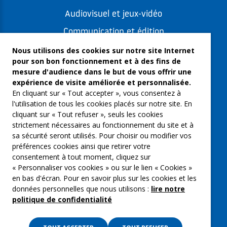
Audiovisuel et jeux-vidéo
Communication et édition
Freelances et artistes-auteurs
Nous utilisons des cookies sur notre site Internet
pour son bon fonctionnement et à des fins de
Musique et spectacles
mesure d'audience dans le but de vous offrir une
expérience de visite améliorée et personnalisée.
Qui sommes-nous ?
En cliquant sur « Tout accepter », vous consentez à
Groupe Emargence
l'utilisation de tous les cookies placés sur notre site. En
cliquant sur « Tout refuser », seuls les cookies
C’moi le chef
strictement nécessaires au fonctionnement du site et à
sa sécurité seront utilisés. Pour choisir ou modifier vos
Actualités
préférences cookies ainsi que retirer votre
Contactez nous
consentement à tout moment, cliquez sur
« Personnaliser vos cookies » ou sur le lien « Cookies »
Mentions légales
en bas d'écran. Pour en savoir plus sur les cookies et les
données personnelles que nous utilisons :
lire notre
Gestion des cookies
politique de confidentialité
Politique de confidentialité