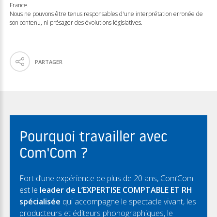
France.
Nous ne pouvons être tenus responsables d'une interprétation erronée de
son contenu, ni présager des évolutions législatives.
PARTAGER
Pourquoi travailler avec
Com'Com ?
Fort d’une expérience de plus de 20 ans, Com’Com
est le
leader de L’EXPERTISE COMPTABLE ET RH
spécialisée
qui accompagne le spectacle vivant, les
producteurs et éditeurs phonographiques, le