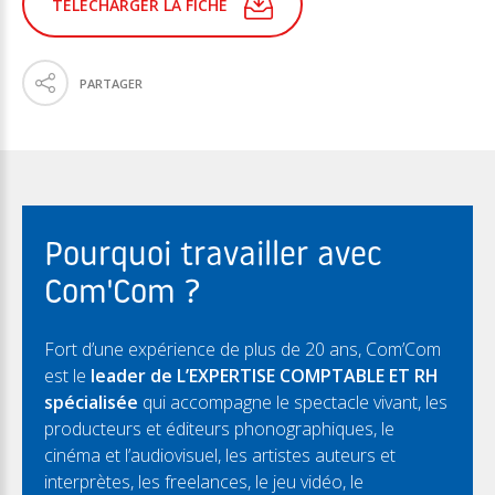
TÉLÉCHARGER LA FICHE
PARTAGER
Pourquoi travailler avec
Com'Com ?
Fort d’une expérience de plus de 20 ans, Com’Com
est le
leader de L’EXPERTISE COMPTABLE ET RH
spécialisée
qui accompagne le spectacle vivant, les
producteurs et éditeurs phonographiques, le
cinéma et l’audiovisuel, les artistes auteurs et
interprètes, les freelances, le jeu vidéo, le