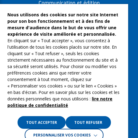
Communication et édition
Freelances et artistes-auteurs
Nous utilisons des cookies sur notre site Internet
pour son bon fonctionnement et à des fins de
Musique et spectacles
mesure d'audience dans le but de vous offrir une
expérience de visite améliorée et personnalisée.
Qui sommes-nous ?
En cliquant sur « Tout accepter », vous consentez à
Groupe Emargence
l'utilisation de tous les cookies placés sur notre site. En
cliquant sur « Tout refuser », seuls les cookies
C’moi le chef
strictement nécessaires au fonctionnement du site et à
sa sécurité seront utilisés. Pour choisir ou modifier vos
Actualités
préférences cookies ainsi que retirer votre
Contactez nous
consentement à tout moment, cliquez sur
« Personnaliser vos cookies » ou sur le lien « Cookies »
Mentions légales
en bas d'écran. Pour en savoir plus sur les cookies et les
données personnelles que nous utilisons :
lire notre
Gestion des cookies
politique de confidentialité
Politique de confidentialité
TOUT ACCEPTER
TOUT REFUSER
PERSONNALISER VOS COOKIES
Crédits :
La Jungle