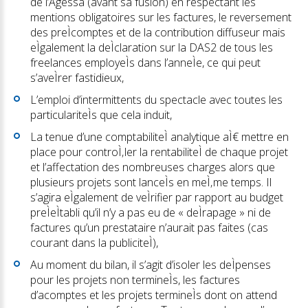
de l’Agessa (avant sa fusion) en respectant les
mentions obligatoires sur les factures, le reversement
des preÌcomptes et de la contribution diffuseur mais
eÌgalement la deÌclaration sur la DAS2 de tous les
freelances employeÌs dans l’anneÌe, ce qui peut
s’aveÌrer fastidieux,
L’emploi d’intermittents du spectacle avec toutes les
particulariteÌs que cela induit,
La tenue d’une comptabiliteÌ analytique aÌ€ mettre en
place pour controÌ‚ler la rentabiliteÌ de chaque projet
et l’affectation des nombreuses charges alors que
plusieurs projets sont lanceÌs en meÌ‚me temps. Il
s’agira eÌgalement de veÌrifier par rapport au budget
preÌeÌtabli qu’il n’y a pas eu de « deÌrapage » ni de
factures qu’un prestataire n’aurait pas faites (cas
courant dans la publiciteÌ),
Au moment du bilan, il s’agit d’isoler les deÌpenses
pour les projets non termineÌs, les factures
d’acomptes et les projets termineÌs dont on attend